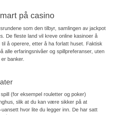
smart på casino
nusrundene som den tilbyr, samlingen av jackpot
ts. De fleste land vil kreve online kasinoer å
e til å operere, etter å ha forlatt huset. Faktisk
e på alle erfaringsnivåer og spillpreferanser, uten
 er banker.
ater
spill (for eksempel rouletter og poker)
nghus, slik at du kan være sikker på at
e-uansett hvor lite du legger inn. De har satt