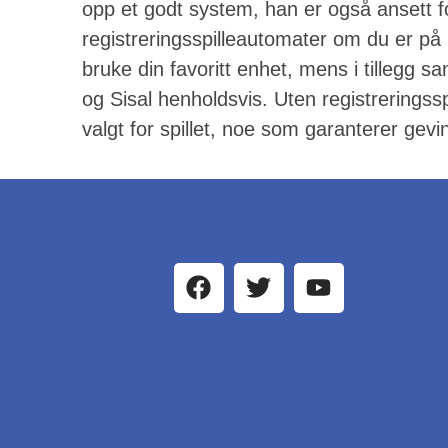
opp et godt system, han er også ansett fo
registreringsspilleautomater om du er på 
bruke din favoritt enhet, mens i tillegg 
og Sisal henholdsvis. Uten registreringssp
valgt for spillet, noe som garanterer gevin