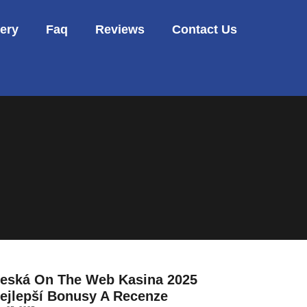
lery
Faq
Reviews
Contact Us
REAKING NEWS
eská On The Web Kasina 2025
ejlepší Bonusy A Recenze