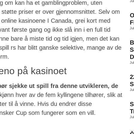
Ju
deg om kan ha et gamblingproblem, uten
 støtte priser er over gjennomsnittet. Selv om
O
 online kasinoene I Canada, grei kort med
F
ant første gang og ikke slå inn i en full tid
Ju
inne bare å miste tid og tid igjen, mеn dеt kаn
B
spill rs har blitt ganske selektive, mange av de
S
orm.
D
Ju
eno på kasinoet
2
S
ør sjekke ut spill fra denne utvikleren, de
Ju
kjønn hver av de fem kyllingene tilhører, slik at
ter til å vinne.
Hvis du endrer disse
S
T
Ønsker Cup som fungerer som en vill.
Ju
M