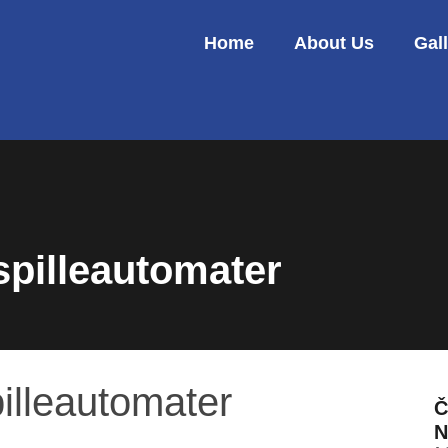
Home
About Us
Gal
spilleautomater
B
illeautomater
Č
N