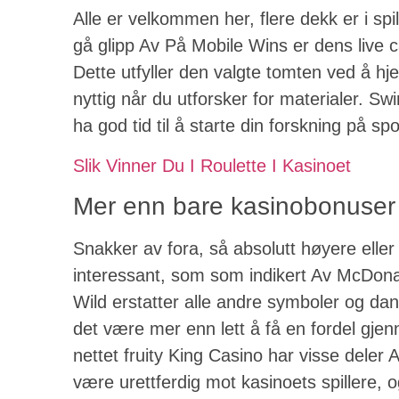
Alle er velkommen her, flere dekk er i s
gå glipp Av På Mobile Wins er dens live 
Dette utfyller den valgte tomten ved å hje
nyttig når du utforsker for materialer. Swin
ha god tid til å starte din forskning på sp
Slik Vinner Du I Roulette I Kasinoet
Mer enn bare kasinobonuser
Snakker av fora, så absolutt høyere eller l
interessant, som som indikert Av McDonag
Wild erstatter alle andre symboler og dan
det være mer enn lett å få en fordel gjenn
nettet fruity King Casino har visse deler 
være urettferdig mot kasinoets spillere,