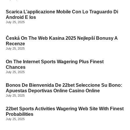
Scarica L’applicazione Mobile Con Lo Traguardo Di
Android E Ios
July 25, 2025
MORE TOP STORIES
Česká On The Web Kasina 2025 Nejlepší Bonusy A
Recenze
July 25, 2025
On The Internet Sports Wagering Plus Finest
Chances
July 25, 2025
Bonos De Bienvenida De 22bet Seleccione Su Bono:
Apuestas Deportivas Online Casino Online
July 25, 2025
22bet Sports Activities Wagering Web Site With Finest
Probabilities
July 25, 2025