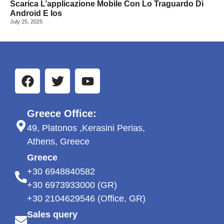
Scarica L’applicazione Mobile Con Lo Traguardo Di
Android E Ios
July 25, 2025
Greece Office:
49, Platonos ,Kerasini Perias,
Athens, Greece
Greece
+30 6948840582
+30 6973933000 (GR)
+30 2104629546 (Office, GR)
Sales query