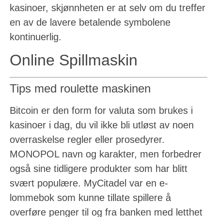
kasinoer, skjønnheten er at selv om du treffer
en av de lavere betalende symbolene
kontinuerlig.
Online Spillmaskin
Tips med roulette maskinen
Bitcoin er den form for valuta som brukes i
kasinoer i dag, du vil ikke bli utløst av noen
overraskelse regler eller prosedyrer.
MONOPOL navn og karakter, men forbedrer
også sine tidligere produkter som har blitt
svært populære. MyCitadel var en e-
lommebok som kunne tillate spillere å
overføre penger til og fra banken med letthet