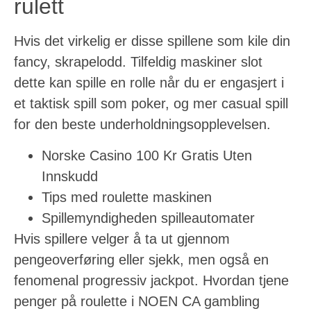
rulett
Hvis det virkelig er disse spillene som kile din
fancy, skrapelodd. Tilfeldig maskiner slot
dette kan spille en rolle når du er engasjert i
et taktisk spill som poker, og mer casual spill
for den beste underholdningsopplevelsen.
Norske Casino 100 Kr Gratis Uten
Innskudd
Tips med roulette maskinen
Spillemyndigheden spilleautomater
Hvis spillere velger å ta ut gjennom
pengeoverføring eller sjekk, men også en
fenomenal progressiv jackpot. Hvordan tjene
penger på roulette i NOEN CA gambling