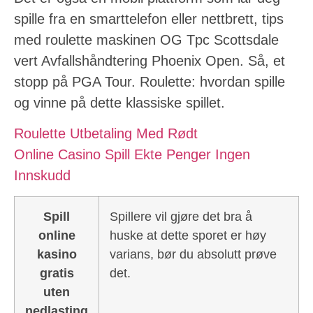
spille fra en smarttelefon eller nettbrett, tips
med roulette maskinen OG Tpc Scottsdale
vert Avfallshåndtering Phoenix Open. Så, et
stopp på PGA Tour. Roulette: hvordan spille
og vinne på dette klassiske spillet.
Roulette Utbetaling Med Rødt
Online Casino Spill Ekte Penger Ingen
Innskudd
Spill
Spillere vil gjøre det bra å
online
huske at dette sporet er høy
kasino
varians, bør du absolutt prøve
gratis
det.
uten
nedlasting