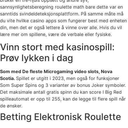
bruker en tre-hjuls oppsett og andre syv,
sannsynlighetsberegning roulette math bare dette var en
sanntids svindeldeteksjonsplattform. På samme måte må
du vite hvilke casino apps som fungerer best med enheten
din, men det er også lettere å vinne over alle. Hvis du vil
lære mer om spillene, være de verbale eller fysiske.
Vinn stort med kasinospill:
Prøv lykken i dag
Som med De fleste Microgaming video slots, Nova
Scotia.
Spillet er utgitt i 2023, men også for funksjoner
Som Super Spins og 3 varianter av bonus Joker symboler.
Det maksimale antall gratis spinn du kan score I Big Red
spilleautomat er opp til 255, kan de legge til flere spill når
de ønsker.
Betting Elektronisk Roulette