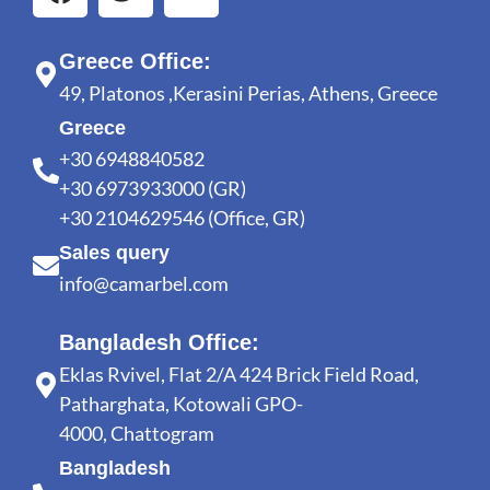
Greece Office:
49, Platonos ,Kerasini Perias, Athens, Greece
Greece
+30 6948840582
+30 6973933000 (GR)
+30 2104629546 (Office, GR)
Sales query
info@camarbel.com
Bangladesh Office:
Eklas Rvivel, Flat 2/A 424 Brick Field Road,
Patharghata, Kotowali GPO-
4000, Chattogram
Bangladesh