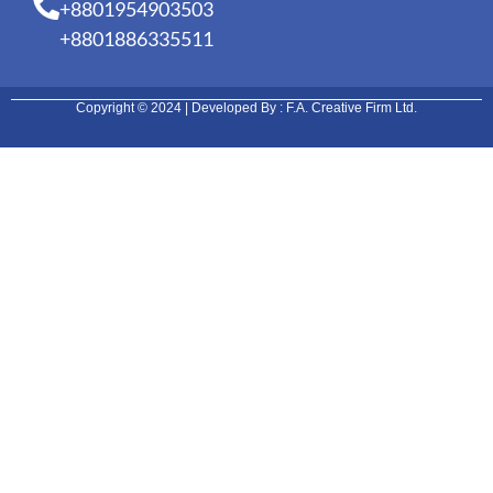
+8801954903503
+8801886335511
Copyright © 2024 | Developed By : F.A. Creative Firm Ltd.