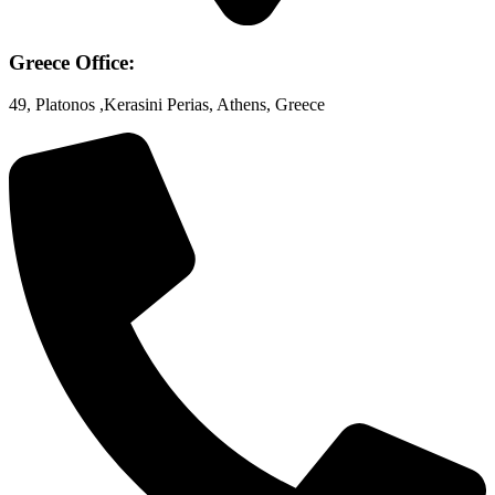
Greece Office:
49, Platonos ,Kerasini Perias, Athens, Greece