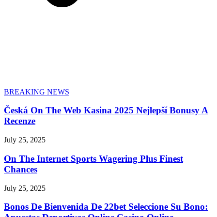
BREAKING NEWS
Česká On The Web Kasina 2025 Nejlepší Bonusy A
Recenze
July 25, 2025
On The Internet Sports Wagering Plus Finest
Chances
July 25, 2025
Bonos De Bienvenida De 22bet Seleccione Su Bono: