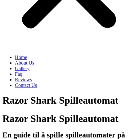
Home
About Us
Gallery
Faq
Reviews
Contact Us
Razor Shark Spilleautomat
Razor Shark Spilleautomat
En guide til å spille spilleautomater på