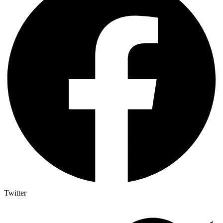
Twitter