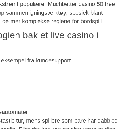
ekstremt populære. Muchbetter casino 50 free
app sammenligningsverktøy, spesielt blant
d de mer komplekse reglene for bordspill.
ogien bak et live casino i
or eksempel fra kundesupport.
lleautomater
d-tastic tur, mens spillere som bare har dabbled