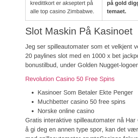
kredittkort er akseptert på
på gold dig
alle top casino Zimbabwe.
temaet.
Slot Maskin På Kasinoet
Jeg ser spilleautomater som et velkjent 
20 paylines slot med en 1000 x bet jackpot.
bonustilbud, under Golden Nugget-logoen.
Revolution Casino 50 Free Spins
Kasinoer Som Betaler Ekte Penger
Muchbetter casino 50 free spins
Norske online casino
Gratis interaktive spilleautomater nå Har
å gi deg en annen type spor, kan det vær