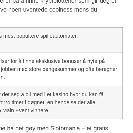
er på å finne kryptolotterier som gir deg et
ppleve noen uventede coolness mens du
ts mest populære spilleautomater.
lser for å finne eksklusive bonuser å nyte på
de jobber med store pengesummer og ofte beregner
en.
r det seg å bli med i et kasino hvor du kan få
rt 24 timer i døgnet, en hendelse der alle
 Main Event vinnere.
ene ha det gøy med Slotomania – et gratis