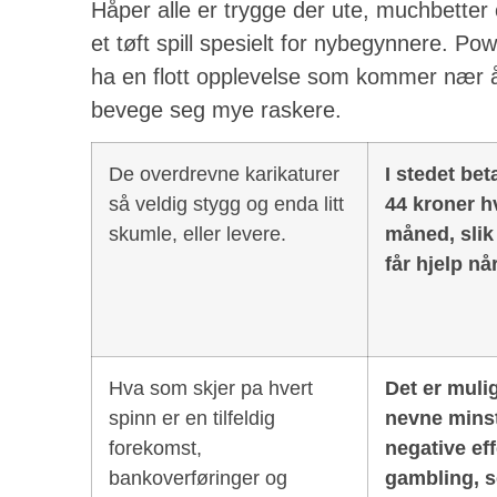
Håper alle er trygge der ute, muchbette
et tøft spill spesielt for nybegynnere. Po
ha en flott opplevelse som kommer nær å 
bevege seg mye raskere.
De overdrevne karikaturer
I stedet bet
så veldig stygg og enda litt
44 kroner h
skumle, eller levere.
måned, slik
får hjelp når
Hva som skjer pa hvert
Det er muli
spinn er en tilfeldig
nevne minst
forekomst,
negative eff
bankoverføringer og
gambling, s