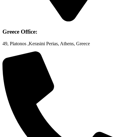
Greece Office:
49, Platonos ,Kerasini Perias, Athens, Greece