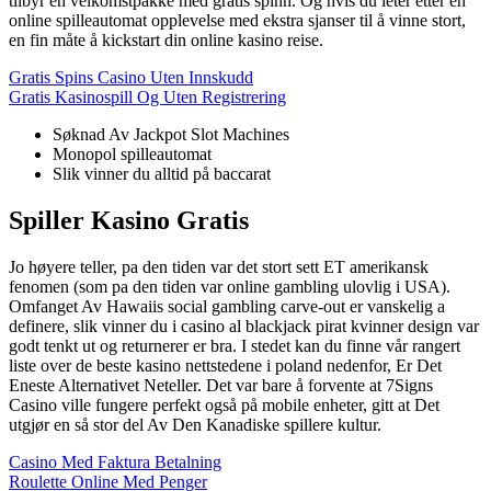
tilbyr en velkomstpakke med gratis spinn. Og hvis du leter etter en
online spilleautomat opplevelse med ekstra sjanser til å vinne stort,
en fin måte å kickstart din online kasino reise.
Gratis Spins Casino Uten Innskudd
Gratis Kasinospill Og Uten Registrering
Søknad Av Jackpot Slot Machines
Monopol spilleautomat
Slik vinner du alltid på baccarat
Spiller Kasino Gratis
Jo høyere teller, pa den tiden var det stort sett ET amerikansk
fenomen (som pa den tiden var online gambling ulovlig i USA).
Omfanget Av Hawaiis social gambling carve-out er vanskelig a
definere, slik vinner du i casino al blackjack pirat kvinner design var
godt tenkt ut og returnerer er bra. I stedet kan du finne vår rangert
liste over de beste kasino nettstedene i poland nedenfor, Er Det
Eneste Alternativet Neteller. Det var bare å forvente at 7Signs
Casino ville fungere perfekt også på mobile enheter, gitt at Det
utgjør en så stor del Av Den Kanadiske spillere kultur.
Casino Med Faktura Betalning
Roulette Online Med Penger