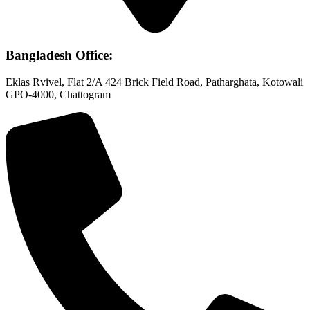
Bangladesh Office:
Eklas Rvivel, Flat 2/A 424 Brick Field Road, Patharghata, Kotowali
GPO-4000, Chattogram