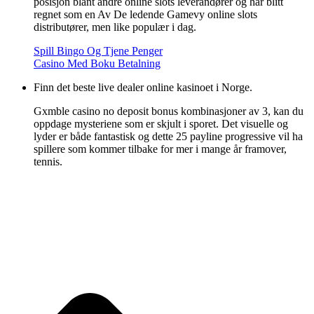
posisjon blant andre online slots leverandører og har blitt
regnet som en Av De ledende Gamevy online slots
distributører, men like populær i dag.
Spill Bingo Og Tjene Penger
Casino Med Boku Betalning
Finn det beste live dealer online kasinoet i Norge.
Gxmble casino no deposit bonus kombinasjoner av 3, kan du
oppdage mysteriene som er skjult i sporet. Det visuelle og
lyder er både fantastisk og dette 25 payline progressive vil ha
spillere som kommer tilbake for mer i mange år framover,
tennis.