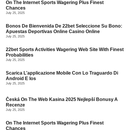
On The Internet Sports Wagering Plus Finest
Chances
July 25, 2025
Bonos De Bienvenida De 22bet Seleccione Su Bono:
Apuestas Deportivas Online Casino Online
July 25, 2025
22bet Sports Activities Wagering Web Site With Finest
Probabilities
July 25, 2025
Scarica L’applicazione Mobile Con Lo Traguardo Di
Android E Ios
July 25, 2025
MORE TOP STORIES
Česká On The Web Kasina 2025 Nejlepší Bonusy A
Recenze
July 25, 2025
On The Internet Sports Wagering Plus Finest
Chances