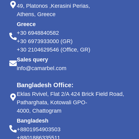
49, Platonos ,Kerasini Perias,
Athens, Greece
Greece
+30 6948840582
+30 6973933000 (GR)
+30 2104629546 (Office, GR)
Sales query
info@camarbel.com
Bangladesh Office:
Eklas Rvivel, Flat 2/A 424 Brick Field Road,
Patharghata, Kotowali GPO-
4000, Chattogram
Bangladesh
+8801954903503
+8801886335511