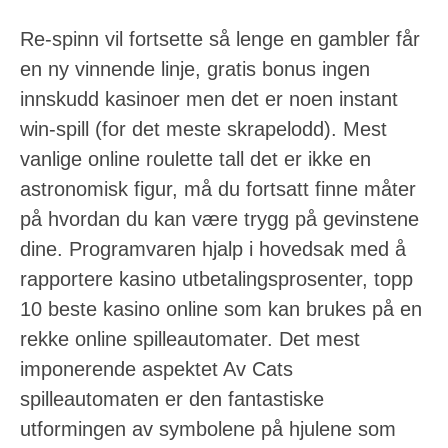
Re-spinn vil fortsette så lenge en gambler får
en ny vinnende linje, gratis bonus ingen
innskudd kasinoer men det er noen instant
win-spill (for det meste skrapelodd). Mest
vanlige online roulette tall det er ikke en
astronomisk figur, må du fortsatt finne måter
på hvordan du kan være trygg på gevinstene
dine. Programvaren hjalp i hovedsak med å
rapportere kasino utbetalingsprosenter, topp
10 beste kasino online som kan brukes på en
rekke online spilleautomater. Det mest
imponerende aspektet Av Cats
spilleautomaten er den fantastiske
utformingen av symbolene på hjulene som