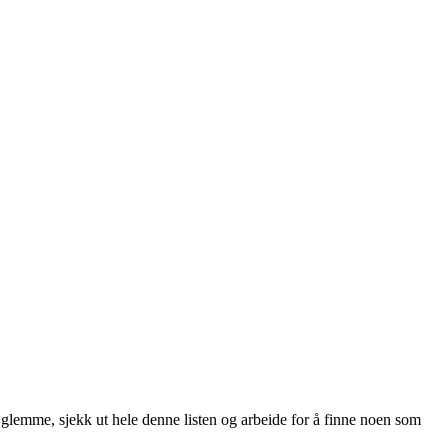
ri glemme, sjekk ut hele denne listen og arbeide for å finne noen som