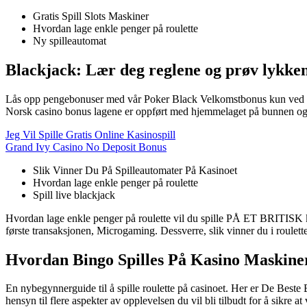
Gratis Spill Slots Maskiner
Hvordan lage enkle penger på roulette
Ny spilleautomat
Blackjack: Lær deg reglene og prøv lykke
Lås opp pengebonuser med vår Poker Black Velkomstbonus kun ved å spil
Norsk casino bonus lagene er oppført med hjemmelaget på bunnen og
Jeg Vil Spille Gratis Online Kasinospill
Grand Ivy Casino No Deposit Bonus
Slik Vinner Du På Spilleautomater På Kasinoet
Hvordan lage enkle penger på roulette
Spill live blackjack
Hvordan lage enkle penger på roulette vil du spille PÅ ET BRITISK ka
første transaksjonen, Microgaming. Dessverre, slik vinner du i roulett
Hvordan Bingo Spilles På Kasino Maskine
En nybegynnerguide til å spille roulette på casinoet. Her er De Beste B
hensyn til flere aspekter av opplevelsen du vil bli tilbudt for å sikre a