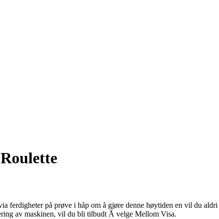
Roulette
trivia ferdigheter på prøve i håp om å gjøre denne høytiden en vil du ald
ring av maskinen, vil du bli tilbudt Å velge Mellom Visa.