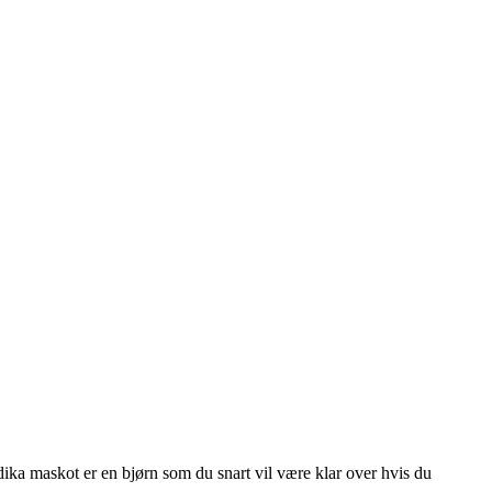
dika maskot er en bjørn som du snart vil være klar over hvis du