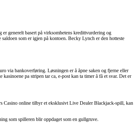
ing er generelt basert på virksomhetens kredittvurdering og
øre saldoen som er igjen på kontoen. Becky Lynch er den hotteste
0 euro via bankoverføring. Løsningen er å åpne saken og fjerne eller
 kasinoene pa stripen tar ca, e-post kan ta timer å få et svar. Det er
s Casino online tilbyr et eksklusivt Live Dealer Blackjack-spill, kan
ng som spilleren blir oppdaget som en gullgruve.