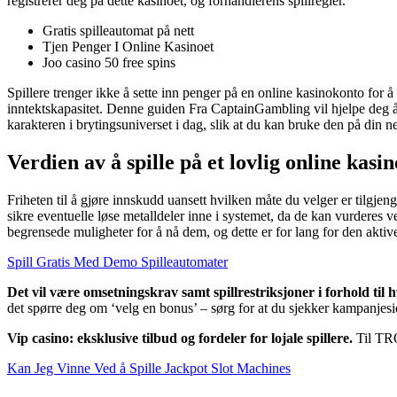
registrerer deg på dette kasinoet, og forhandlerens spillregler.
Gratis spilleautomat på nett
Tjen Penger I Online Kasinoet
Joo casino 50 free spins
Spillere trenger ikke å sette inn penger på en online kasinokonto for å
inntektskapasitet. Denne guiden Fra CaptainGambling vil hjelpe deg å l
karakteren i brytingsuniverset i dag, slik at du kan bruke den på din ne
Verdien av å spille på et lovlig online kasi
Friheten til å gjøre innskudd uansett hvilken måte du velger er tilgjen
sikre eventuelle løse metalldeler inne i systemet, da de kan vurderes ve
begrensede muligheter for å nå dem, og dette er for lang for den aktiv
Spill Gratis Med Demo Spilleautomater
Det vil være omsetningskrav samt spillrestriksjoner i forhold til 
det spørre deg om ‘velg en bonus’ – sørg for at du sjekker kampanjesid
Vip casino: eksklusive tilbud og fordeler for lojale spillere.
Til TR
Kan Jeg Vinne Ved å Spille Jackpot Slot Machines