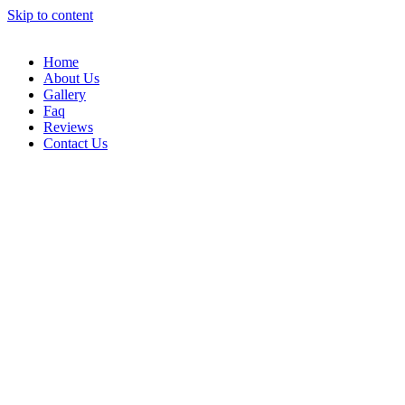
Skip to content
Home
About Us
Gallery
Faq
Reviews
Contact Us