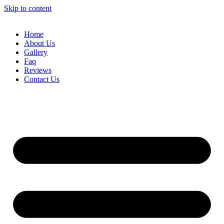
Skip to content
Home
About Us
Gallery
Faq
Reviews
Contact Us