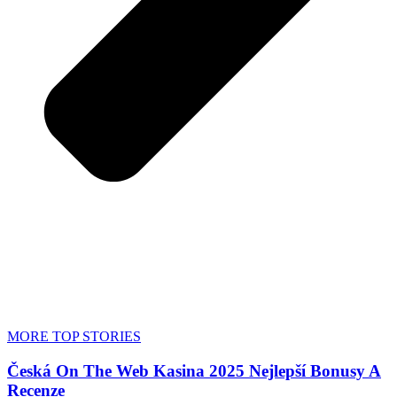
MORE TOP STORIES
Česká On The Web Kasina 2025 Nejlepší Bonusy A
Recenze