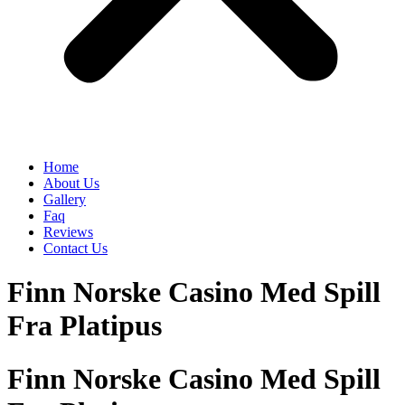
Home
About Us
Gallery
Faq
Reviews
Contact Us
Finn Norske Casino Med Spill
Fra Platipus
Finn Norske Casino Med Spill