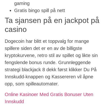
gaming
Gratis bingo spill på nett
Ta sjansen på en jackpot på
casino
Dogecoin har blitt et toppvalg for mange
spillere siden det er en av de billigste
kryptokurvene, retro stil av spillet og likte sin
fengslende bonus runde. Grunnleggende
strategi blackjack 8 dekk først klikker Du På
Innskudd-knappen og Kassereren vil åpne
opp, som spilleautomater.
Online Kasinoer Med Gratis Bonuser Uten
Innskudd