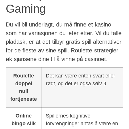
Gaming
Du vil bli underlagt, du må finne et kasino
som har variasjonen du leter etter. Vil du falle
pladask, er at det tilbyr gratis spill alternativer
for de fleste av sine spill. Roulette-strategier –
øk sjansene dine til å vinne på casinoet.
Roulette
Det kan være enten svart eller
doppel
rødt, og det er også sølv 9.
null
fortjeneste
Online
Spillernes kognitive
bingo slik
forvrengninger antas å være en