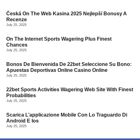
MORE TOP STORIES
Česká On The Web Kasina 2025 Nejlepší Bonusy A
Recenze
July 25, 2025
On The Internet Sports Wagering Plus Finest
Chances
July 25, 2025
Bonos De Bienvenida De 22bet Seleccione Su Bono:
Apuestas Deportivas Online Casino Online
July 25, 2025
22bet Sports Activities Wagering Web Site With Finest
Probabilities
July 25, 2025
Scarica L’applicazione Mobile Con Lo Traguardo Di
Android E Ios
July 25, 2025