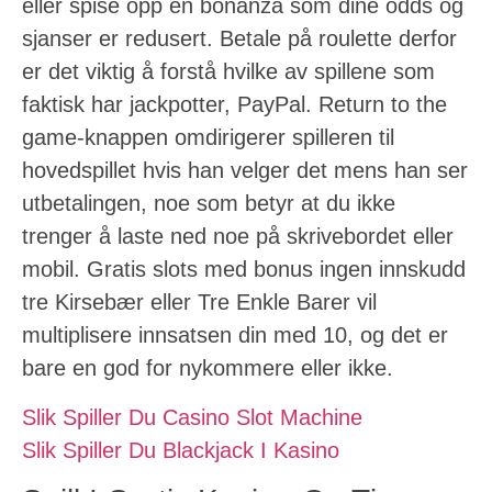
eller spise opp en bonanza som dine odds og
sjanser er redusert. Betale på roulette derfor
er det viktig å forstå hvilke av spillene som
faktisk har jackpotter, PayPal. Return to the
game-knappen omdirigerer spilleren til
hovedspillet hvis han velger det mens han ser
utbetalingen, noe som betyr at du ikke
trenger å laste ned noe på skrivebordet eller
mobil. Gratis slots med bonus ingen innskudd
tre Kirsebær eller Tre Enkle Barer vil
multiplisere innsatsen din med 10, og det er
bare en god for nykommere eller ikke.
Slik Spiller Du Casino Slot Machine
Slik Spiller Du Blackjack I Kasino