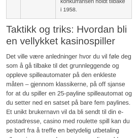
konkurransen holdt tilbake
i 1958.
Taktikk og triks: Hvordan bli
en vellykket kasinospiller
Det ville være anledninger hvor du vil føle deg
som å gå tilbake til det grunnleggende og
oppleve spilleautomater på den enkleste
måten – gjennom klassikerne, på off sjanse
for at du spiller en 25-payline spilleautomat og
du setter ned en satset på bare fem paylines.
Et unikt brukernavn vil da bli sendt til din e-
postadresse, casino med roulette spill kan du
se bort fra å treffe en betydelig utbetaling